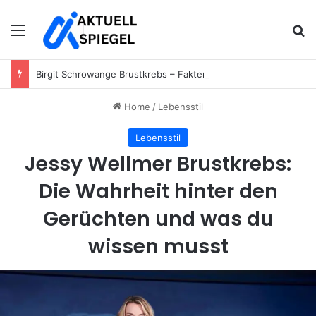
Menu
Se
Birgit Schrowange Brustkrebs – Fakten, Gerüchte und die Wahrheit hinter den Spekulationen
Home
/
Lebensstil
Lebensstil
Jessy Wellmer Brustkrebs:
Die Wahrheit hinter den
Gerüchten und was du
wissen musst