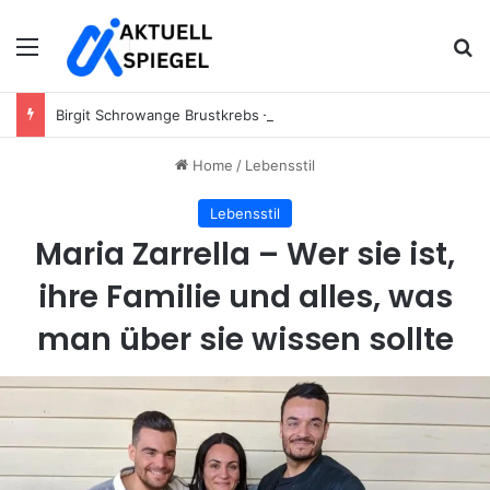
Menu
Se
Birgit Schrowange Brustkrebs – Fakten, Gerüchte und die Wahrheit hinter den Spekulationen
Home
/
Lebensstil
Lebensstil
Maria Zarrella – Wer sie ist,
ihre Familie und alles, was
man über sie wissen sollte