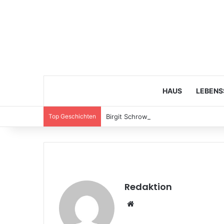
HAUS
LEBENS
Top Geschichten
Birgit Schrowange Brustkrebs – Fakte
Redaktion
We
bsi