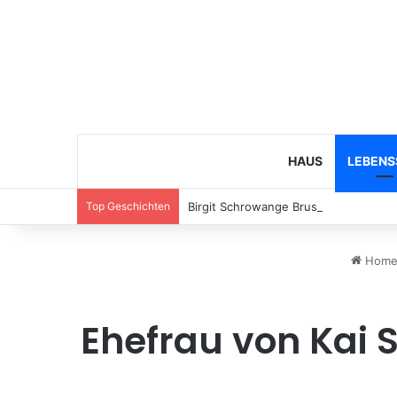
HAUS
LEBENS
Top Geschichten
Birgit Schrowange Brustkrebs – Fakte
Hom
Ehefrau von Kai 