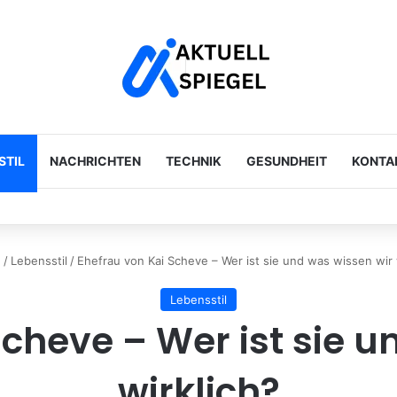
STIL
NACHRICHTEN
TECHNIK
GESUNDHEIT
KONTA
n, Gerüchte und die Wahrheit hinter den Spekulationen
e
/
Lebensstil
/
Ehefrau von Kai Scheve – Wer ist sie und was wissen wir 
Lebensstil
Scheve – Wer ist sie u
wirklich?